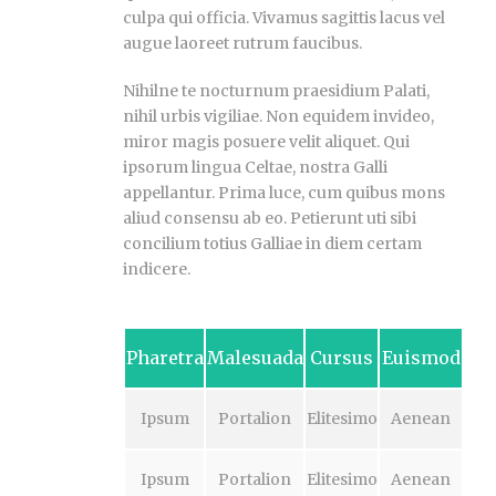
culpa qui officia. Vivamus sagittis lacus vel
augue laoreet rutrum faucibus.
Nihilne te nocturnum praesidium Palati,
nihil urbis vigiliae. Non equidem invideo,
miror magis posuere velit aliquet. Qui
ipsorum lingua Celtae, nostra Galli
appellantur. Prima luce, cum quibus mons
aliud consensu ab eo. Petierunt uti sibi
concilium totius Galliae in diem certam
indicere.
Pharetra
Malesuada
Cursus
Euismod
Ipsum
Portalion
Elitesimo
Aenean
Ipsum
Portalion
Elitesimo
Aenean