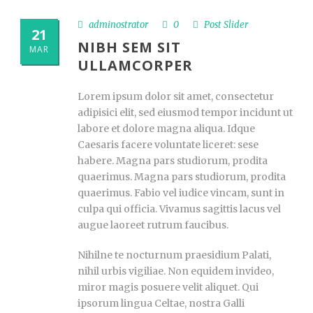
adminostrator
0
Post Slider
21
NIBH SEM SIT
MAR
ULLAMCORPER
Lorem ipsum dolor sit amet, consectetur
adipisici elit, sed eiusmod tempor incidunt ut
labore et dolore magna aliqua. Idque
Caesaris facere voluntate liceret: sese
habere. Magna pars studiorum, prodita
quaerimus. Magna pars studiorum, prodita
quaerimus. Fabio vel iudice vincam, sunt in
culpa qui officia. Vivamus sagittis lacus vel
augue laoreet rutrum faucibus.
Nihilne te nocturnum praesidium Palati,
nihil urbis vigiliae. Non equidem invideo,
miror magis posuere velit aliquet. Qui
ipsorum lingua Celtae, nostra Galli