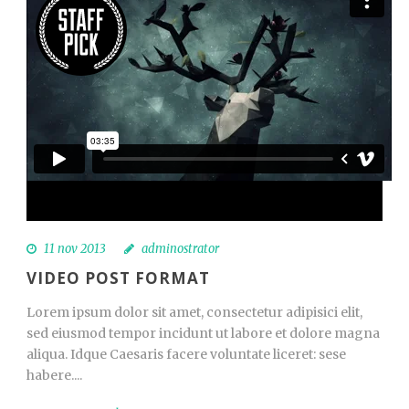
11 nov 2013
adminostrator
VIDEO POST FORMAT
Lorem ipsum dolor sit amet, consectetur adipisici elit,
sed eiusmod tempor incidunt ut labore et dolore magna
aliqua. Idque Caesaris facere voluntate liceret: sese
habere....