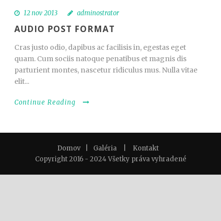
12 nov 2013
adminostrator
AUDIO POST FORMAT
Cras justo odio, dapibus ac facilisis in, egestas eget
quam. Cum sociis natoque penatibus et magnis dis
parturient montes, nascetur ridiculus mus. Nulla vitae
elit...
Continue Reading
Domov
|
Galéria
|
Kontakt
Copyright 2016 - 2024 Všetky práva vyhradené