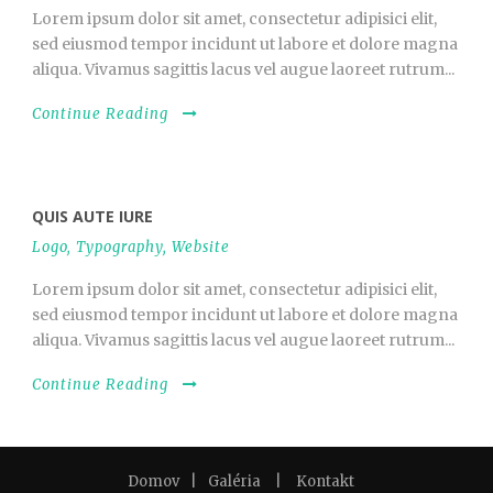
Lorem ipsum dolor sit amet, consectetur adipisici elit,
sed eiusmod tempor incidunt ut labore et dolore magna
aliqua. Vivamus sagittis lacus vel augue laoreet rutrum...
Continue Reading
QUIS AUTE IURE
Logo
,
Typography
,
Website
Lorem ipsum dolor sit amet, consectetur adipisici elit,
sed eiusmod tempor incidunt ut labore et dolore magna
aliqua. Vivamus sagittis lacus vel augue laoreet rutrum...
Continue Reading
Domov
|
Galéria
|
Kontakt