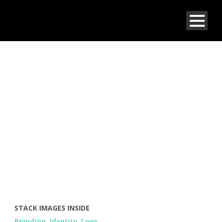
TAG
Logo
STACK IMAGES INSIDE
Branding
,
Identity
,
Logo