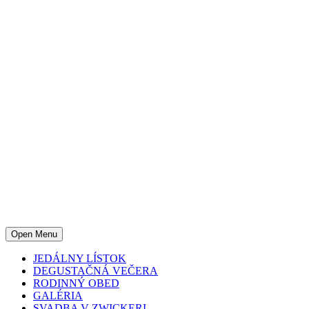
Open Menu
JEDÁLNY LÍSTOK
DEGUSTAČNÁ VEČERA
RODINNÝ OBED
GALÉRIA
SVADBA V ZWICKERI